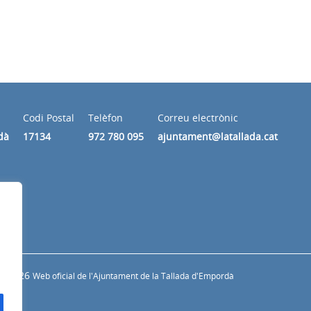
Codi Postal
Telèfon
Correu electrònic
dà
17134
972 780 095
ajuntament@latallada.cat
© 2026
Web oficial de l'Ajuntament de la Tallada d'Empordà