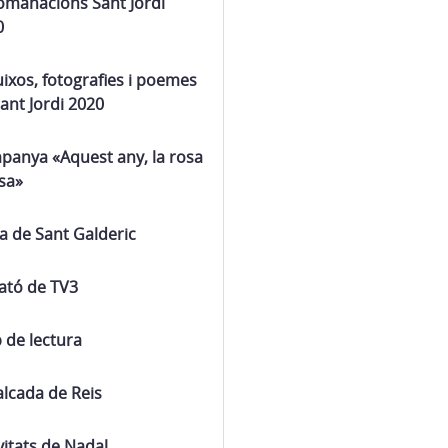
omanacions Sant Jordi
0
ixos, fotografies i poemes
ant Jordi 2020
panya «Aquest any, la rosa
sa»
a de Sant Galderic
ató de TV3
 de lectura
lcada de Reis
vitats de Nadal