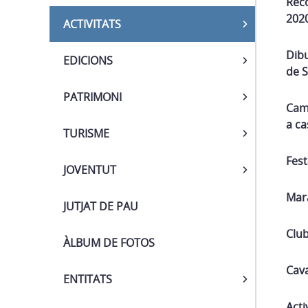
Rec
202
ACTIVITATS
Dibu
EDICIONS
de S
PATRIMONI
Cam
a ca
TURISME
Fest
JOVENTUT
Mar
JUTJAT DE PAU
Club
ÀLBUM DE FOTOS
Cava
ENTITATS
Acti