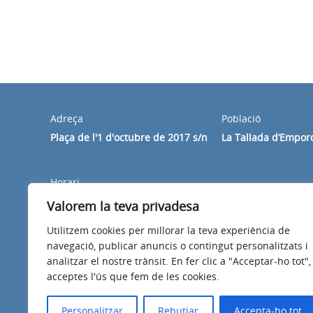
Adreça
Població
Plaça de l'1 d'octubre de 2017 s/n
La Tallada d’Empor
Horari
Dilluns a divendres de 8:30 a 14:00h
Valorem la teva privadesa
Utilitzem cookies per millorar la teva experiència de
navegació, publicar anuncis o contingut personalitzats i
analitzar el nostre trànsit. En fer clic a "Acceptar-ho tot",
acceptes l'ús que fem de les cookies.
Avís legal
Política de privacitat
Accessibilitat
Personalitzar
Rebutjar
Accepta-ho tot