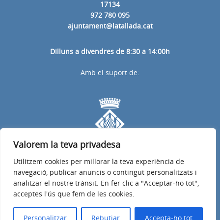
17134
972 780 095
ajuntament@latallada.cat
Dilluns a divendres de 8:30 a 14:00h
Amb el suport de:
Valorem la teva privadesa
Utilitzem cookies per millorar la teva experiència de
navegació, publicar anuncis o contingut personalitzats i
analitzar el nostre trànsit. En fer clic a "Acceptar-ho tot",
acceptes l'ús que fem de les cookies.
Avís legal
Política de privacitat
Accessibilitat
© 2026
Web oficial de l'Ajuntament de la Tallada d'Empordà
Personalitzar
Rebutjar
Accepta-ho tot