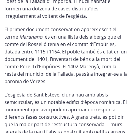
l’oest de la Tallada d’Empordà. El nucli habitat el
formen una dotzena de cases distribuïdes
irregularment al voltant de l’església.
El primer document conservat on apareix escrit el
terme
Maranano
, és en una llista dels albergs que el
comte del Rosselló tenia en el comtat d’Empúries,
datada entre 1115 i 1164. El poble també és citat en un
document del 1401, l’inventari de béns a la mort del
comte Pere II d’Empúries. El 1402 Marenyà, com la
resta del municipi de la Tallada, passà a integrar-se a la
baronia de Verges.
L’església de Sant Esteve, d’una nau amb absis
semicircular, és un notable edifici d’època romànica. El
monument que avui podem apreciar correspon a
diferents fases constructives. A grans trets, es pot dir
que la major part de l’estructura conservada —murs
laterals de la nau i l’absis construït amb petits carreus