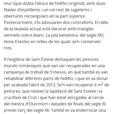
mur (que dobla l’altura de l’edifici original), amb dues
filades d’espitlleres i un sol rest de sageteres i
obertures rectangulars en la part superior.
Posteriorment, s’hi adossaren dos contraforts. El ràfec
de la teulada actual està decorat amb triangles
vermells sobre blanc. La pila beneitera, del segle XVI,
tenia 4 testes en relleu de les quals se’n conserven
tres.
A l’església de Sant Esteve destaquen les pintures
murals romàniques que van ser recuperades en una
campanya de treball de 9 mesos, en què també es van
rehabilitar diferents parts de l’edifici, i que es va donar
2
per acabada l’abril de 2012. Se’n van recuperar 6 m
de
pintures, que relaten la lapidació de Sant Esteve i la
crucifixió de Crist i que han estat atorgades al cercle
del mestre d’Osormort i datades de finals del segle XI-
primer terç del segle XII. També es va enderrocar una