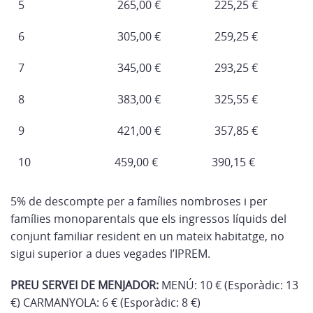
5
265,00 €
225,25 €
6
305,00 €
259,25 €
7
345,00 €
293,25 €
8
383,00 €
325,55 €
9
421,00 €
357,85 €
10
459,00 €
390,15 €
5% de descompte per a famílies nombroses i per
famílies monoparentals que els ingressos líquids del
conjunt familiar resident en un mateix habitatge, no
sigui superior a dues vegades l’IPREM.
PREU SERVEI DE MENJADOR:
MENÚ: 10 € (Esporàdic: 13
€) CARMANYOLA: 6 € (Esporàdic: 8 €)