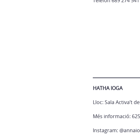
Telèfon 689 274 541 
HATHA IOGA
Lloc: Sala Activa’t d
Més informació: 625
Instagram: @annaio