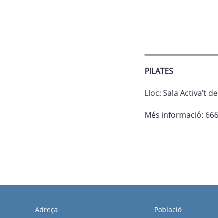
PILATES
Lloc: Sala Activa’t d
Més informació: 666
Adreça
Població