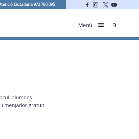
Atenció Ciutadana 972 780 095
Cerca
Menú
 acull alumnes
 i menjador gratuït.