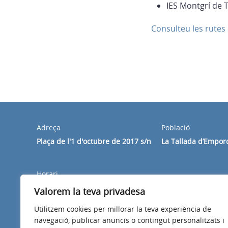
IES Montgrí de T
Consulteu les rutes
Adreça
Població
Plaça de l'1 d'octubre de 2017 s/n
La Tallada d’Empor
Horari
Dilluns a divendres de 8:30 a 14:00h
Valorem la teva privadesa
Utilitzem cookies per millorar la teva experiència de
navegació, publicar anuncis o contingut personalitzats i