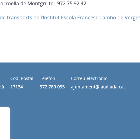
orroella de Montgrí: tel. 972 75 92 42
 de transports de l’Institut Escola Francesc Cambó de Verge
Codi Postal
Telèfon
Correu electrònic
dà
17134
972 780 095
ajuntament@latallada.cat