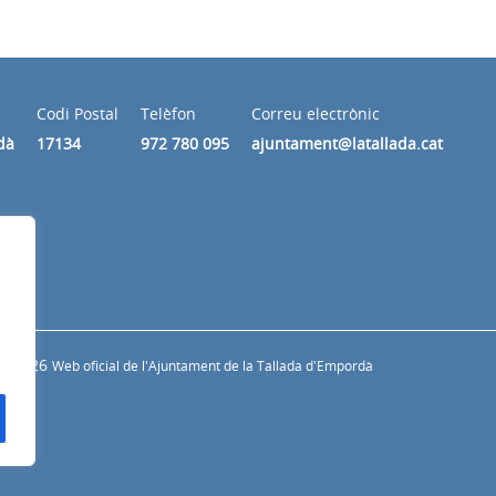
Codi Postal
Telèfon
Correu electrònic
dà
17134
972 780 095
ajuntament@latallada.cat
© 2026
Web oficial de l'Ajuntament de la Tallada d'Empordà