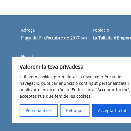
Adreça
Població
Plaça de l'1 d'octubre de 2017 s/n
La Tallada d’Empor
Horari
Dilluns a divendres de 8:30 a 14:00h
Valorem la teva privadesa
Utilitzem cookies per millorar la teva experiència de
navegació, publicar anuncis o contingut personalitzats i
analitzar el nostre trànsit. En fer clic a "Acceptar-ho tot",
acceptes l'ús que fem de les cookies.
Avís legal
Política de privacitat
Accessibilitat
Personalitzar
Rebutjar
Accepta-ho tot