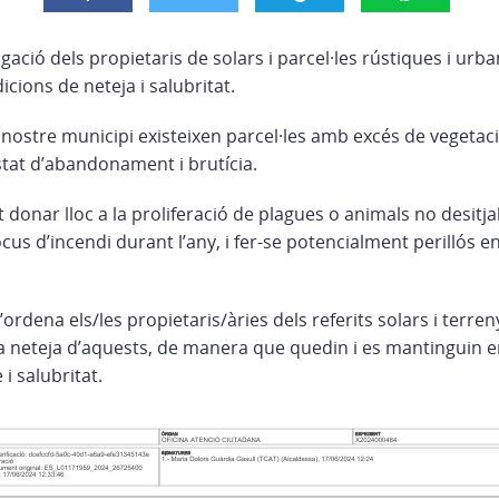
igació dels propietaris de solars i parcel·les rústiques i ur
cions de neteja i salubritat.
 nostre municipi existeixen parcel·les amb excés de vegetaci
tat d’abandonament i brutícia.
 donar lloc a la proliferació de plagues o animals no desitjab
cus d’incendi durant l’any, i fer-se potencialment perillós en
rdena els/les propietaris/àries dels referits solars i terren
 la neteja d’aquests, de manera que quedin i es mantinguin 
i salubritat.