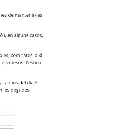
banes de mantenir-les
ó i, en alguns casos,
les, com rates, així
 els mesos d’estiu i
ys abans del dia 3
en les degudes