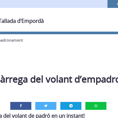
 Tallada d'Empordà
mpadronament
àrrega del volant d’empad
 del volant de padró en un instant!