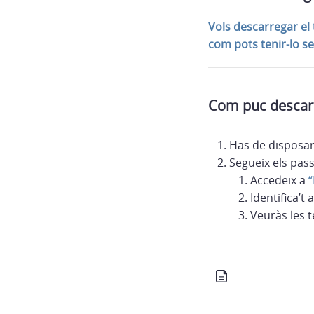
Vols descarregar el
com pots tenir-lo se
Com puc descarr
Has de disposar
Segueix els pas
Accedeix a
“
Identifica’
Veuràs les t