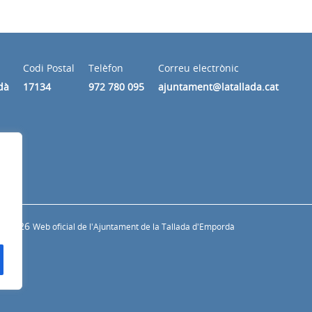
Codi Postal
Telèfon
Correu electrònic
dà
17134
972 780 095
ajuntament@latallada.cat
© 2026
Web oficial de l'Ajuntament de la Tallada d'Empordà