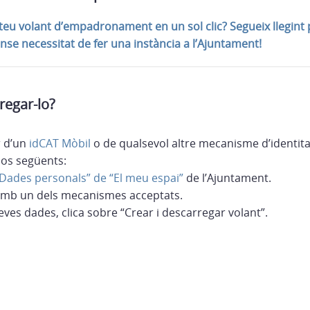
 teu volant d’empadronament en un sol clic? Segueix llegint
nse necessitat de fer una instància a l’Ajuntament!
egar-lo?
 d’un
idCAT Mòbil
o de qualsevol altre mecanisme d’identitat
sos següents:
Dades personals” de “El meu espai”
de l’Ajuntament.
t amb un dels mecanismes acceptats.
eves dades, clica sobre “Crear i descarregar volant”.