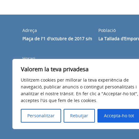
Adreça
Població
Plaça de l'1 d'octubre de 2017 s/n
La Tallada d’Empor
Horari
Dilluns a divendres de 8:30 a 14:00h
Valorem la teva privadesa
Utilitzem cookies per millorar la teva experiència de
navegació, publicar anuncis o contingut personalitzats i
analitzar el nostre trànsit. En fer clic a "Acceptar-ho tot",
acceptes l'ús que fem de les cookies.
Avís legal
Política de privacitat
Accessibilitat
Personalitzar
Rebutjar
Accepta-ho tot