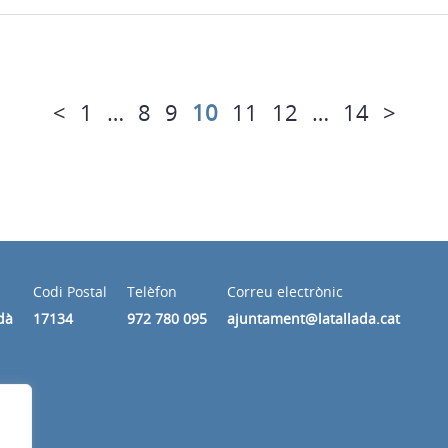
<
1
…
8
9
10
11
12
…
14
>
Codi Postal
Telèfon
Correu electrònic
dà
17134
972 780 095
ajuntament@latallada.cat