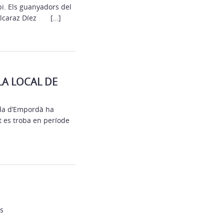
pi. Els guanyadors del
 Alcaraz Díez […]
LA LOCAL DE
ada d’Empordà ha
t es troba en període
s