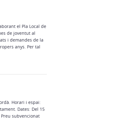
aborant el Pla Local de
ues de joventut al
itats i demandes de la
propers anys. Per tal
rdà. Horari i espai:
untament. Dates: Del 15
. Preu subvencionat