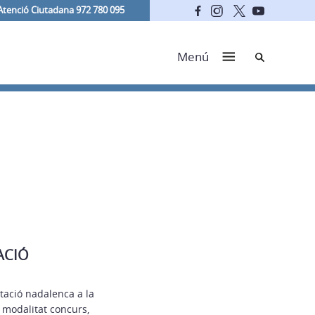
Atenció Ciutadana 972 780 095
Cerca
Menú
ACIÓ
ntació nadalenca a la
 modalitat concurs,