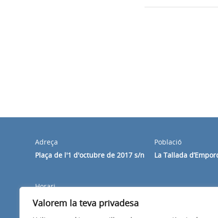
Adreça
Població
Plaça de l'1 d'octubre de 2017 s/n
La Tallada d’Empor
Horari
Dilluns a divendres de 8:30 a 14:00h
Valorem la teva privadesa